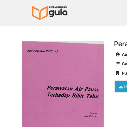
Per
Au
Ca
Pu
D